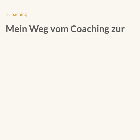
Coaching
Mein Weg vom Coaching zur
Psychotherapie
Von
Karsten Schneeberger
01. MÄRZ 2024
Von schnellen Lösungen und Life Hacks zu echter
therapeutischer Beziehung – hier beschreibe ich die
Erfahrungen auf meinem Weg vom Coaching zum
Heilpraktiker für Psychotherapie.
WEITERLESEN