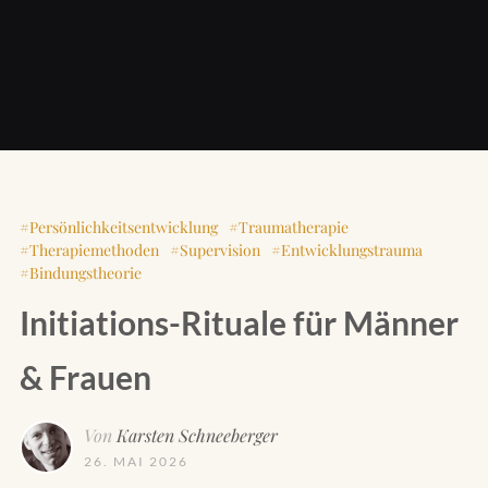
Persönlichkeitsentwicklung
Traumatherapie
Therapiemethoden
Supervision
Entwicklungstrauma
Bindungstheorie
Initiations-Rituale für Männer
& Frauen
Von
Karsten Schneeberger
26. MAI 2026